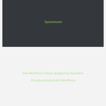
Zur Speisekarte
Speisekarte
Free WordPress Theme designed by
GavickPro
Proudly published with
WordPress